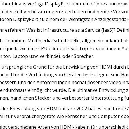
über hinaus verfügt DisplayPort über ein offenes und erwei
fe der Zeit Verbesserungen zu erhalten und neuere Ver
toren DisplayPort zu einem der wichtigsten Anzeigestandard
r erfahren: Was ist Infrastructure as a Service (IaaS)? Defin
h-Definition-Multimedia-Schnittstelle, allgemein bekannt a
enquelle wie eine CPU oder eine Set-Top-Box mit einem Au
itor, Laptop usw. verbindet. oder Sprecher.
 ursprüngliche Grund für die Entwicklung von HDMI durch El
ndard für die Verbindung von Geräten festzulegen. Sein Hau
bessern und den Anforderungen hochauflösender Videoinha
endurchsatz ermöglicht wurde. Die ultimative Entwicklung z
inen, handlichen Stecker und verbesserter Unterstützung fü
t der Entwicklung von HDMI im Jahr 2002 hat es eine breite 
I für Verbrauchergeräte wie Fernseher und Computer ebe
gibt verschiedene Arten von HDMI-Kabeln für unterschiedli