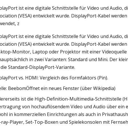
playPort ist eine digitale Schnittstelle für Video und Audio,
ociation (VESA) entwickelt wurde. DisplayPort-Kabel werde
May 26, 2023
wendet, z
ür
Neoconix stellt neue Ergänzungen zur
playPort ist eine digitale Schnittstelle für Video und Audio,
DLP®-Steckverbinderfamilie von Ultra
ociation (VESA) entwickelt wurde. DisplayPort-Kabel werden
vor
ktop-Monitor, Laptop oder Projektor mit einer Videoquelle 
hauptsächlich in zwei Varianten: Standard und Mini. Der kle
 die Standard-DisplayPort-Variante.
playPort vs. HDMI: Vergleich des Formfaktors (Pin).
lle: BeebomÖffnet ein neues Fenster (über Wikipedia)
ererseits ist die High-Definition-Multimedia-Schnittstelle (H
rtragung von hochauflösendem Video und Audio über ein ei
ohl in kommerziellen Einrichtungen als auch in Privathausha
-ray-Player, Set-Top-Boxen und Spielekonsolen mit Fernse