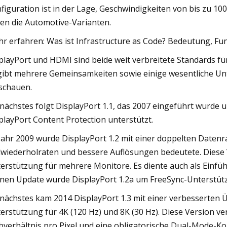
figuration ist in der Lage, Geschwindigkeiten von bis zu 10
den die Automotive-Varianten.
r erfahren: Was ist Infrastructure as Code? Bedeutung, Fu
playPort und HDMI sind beide weit verbreitete Standards fü
gibt mehrere Gemeinsamkeiten sowie einige wesentliche Un
schauen.
 nächstes folgt DisplayPort 1.1, das 2007 eingeführt wurde
playPort Content Protection unterstützt.
Jahr 2009 wurde DisplayPort 1.2 mit einer doppelten Datenr
dwiederholraten und bessere Auflösungen bedeutete. Diese
erstützung für mehrere Monitore. Es diente auch als Einfüh
inen Update wurde DisplayPort 1.2a um FreeSync-Unterstütz
 nächstes kam 2014 DisplayPort 1.3 mit einer verbesserten
erstützung für 4K (120 Hz) und 8K (30 Hz). Diese Version 
bverhältnis pro Pixel und eine obligatorische Dual-Mode-Ko