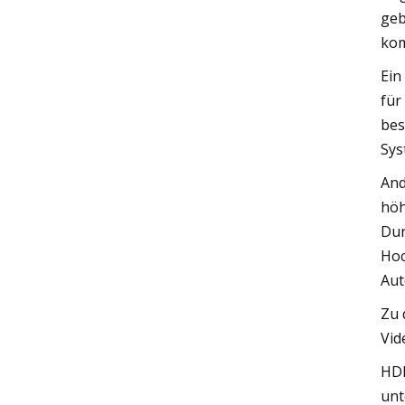
geb
kom
Ein
für
bes
Sys
And
höh
Dur
Hoc
Aut
Zu 
Vid
HDM
unt