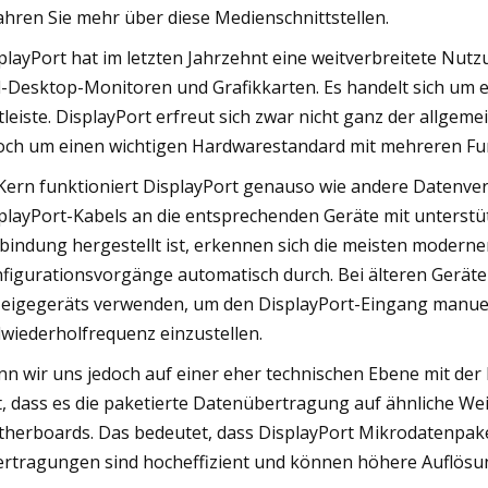
ahren Sie mehr über diese Medienschnittstellen.
playPort hat im letzten Jahrzehnt eine weitverbreitete Nu
-Desktop-Monitoren und Grafikkarten. Es handelt sich um 
ftleiste. DisplayPort erfreut sich zwar nicht ganz der allgem
och um einen wichtigen Hardwarestandard mit mehreren Fun
Kern funktioniert DisplayPort genauso wie andere Datenve
playPort-Kabels an die entsprechenden Geräte mit unterstü
bindung hergestellt ist, erkennen sich die meisten modern
figurationsvorgänge automatisch durch. Bei älteren Gerät
eigegeräts verwenden, um den DisplayPort-Eingang manuel
dwiederholfrequenz einzustellen.
n wir uns jedoch auf einer eher technischen Ebene mit der 
t, dass es die paketierte Datenübertragung auf ähnliche We
herboards. Das bedeutet, dass DisplayPort Mikrodatenpake
rtragungen sind hocheffizient und können höhere Auflösun