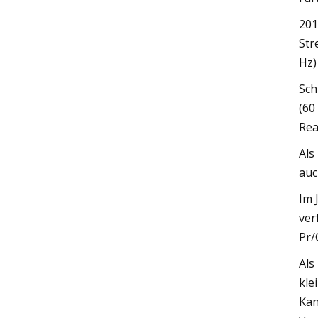
201
Str
Hz)
Sch
(60
Rea
Als
auc
Im 
ver
Pr/
Als
kle
Kan