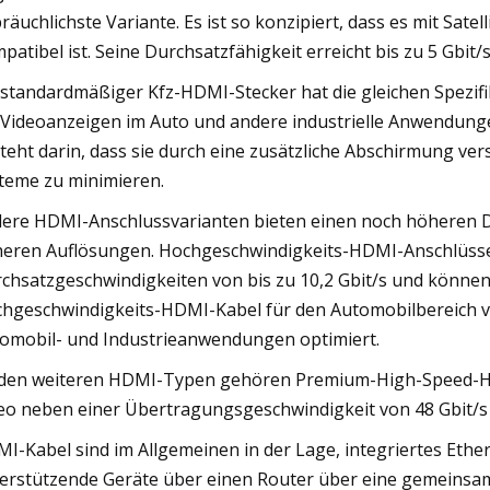
räuchlichste Variante. Es ist so konzipiert, dass es mit Sat
patibel ist. Seine Durchsatzfähigkeit erreicht bis zu 5 Gbit/s
 standardmäßiger Kfz-HDMI-Stecker hat die gleichen Spezifi
 Videoanzeigen im Auto und andere industrielle Anwendunge
teht darin, dass sie durch eine zusätzliche Abschirmung ve
teme zu minimieren.
ere HDMI-Anschlussvarianten bieten einen noch höheren Du
eren Auflösungen. Hochgeschwindigkeits-HDMI-Anschlüsse 
chsatzgeschwindigkeiten von bis zu 10,2 Gbit/s und könne
hgeschwindigkeits-HDMI-Kabel für den Automobilbereich ver
omobil- und Industrieanwendungen optimiert.
den weiteren HDMI-Typen gehören Premium-High-Speed-HD
eo neben einer Übertragungsgeschwindigkeit von 48 Gbit/s
I-Kabel sind im Allgemeinen in der Lage, integriertes Eth
erstützende Geräte über einen Router über eine gemeinsa