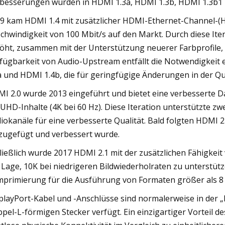
besserungen wurden in HDMI 1.3a, HDMI 1.3b, HDMI 1.3b1 
9 kam HDMI 1.4 mit zusätzlicher HDMI-Ethernet-Channel-(H
chwindigkeit von 100 Mbit/s auf den Markt. Durch diese Ite
öht, zusammen mit der Unterstützung neuerer Farbprofile,
fügbarkeit von Audio-Upstream entfällt die Notwendigkeit 
a und HDMI 1.4b, die für geringfügige Änderungen in der Q
I 2.0 wurde 2013 eingeführt und bietet eine verbesserte
 UHD-Inhalte (4K bei 60 Hz). Diese Iteration unterstützte z
iokanäle für eine verbesserte Qualität. Bald folgten HDMI
zugefügt und verbessert wurde.
ließlich wurde 2017 HDMI 2.1 mit der zusätzlichen Fähigkeit 
 Lage, 10K bei niedrigeren Bildwiederholraten zu unterstütze
primierung für die Ausführung von Formaten größer als 8
playPort-Kabel und -Anschlüsse sind normalerweise in der „F
pel-L-förmigen Stecker verfügt. Ein einzigartiger Vorteil d