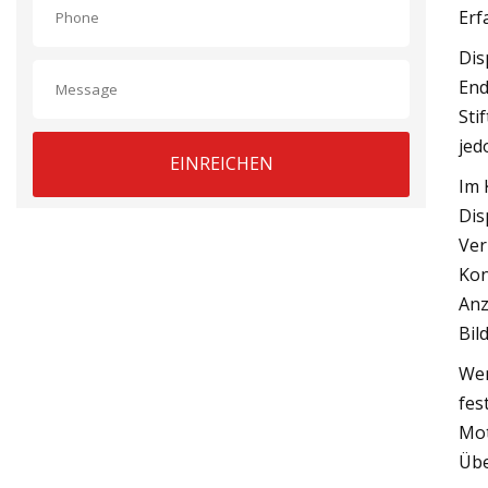
Erf
Dis
End
Sti
jed
EINREICHEN
Im 
Dis
Ver
Kon
Anz
Bil
Wen
fes
Mot
Übe