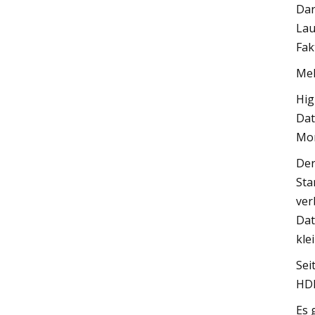
Dar
Lau
Fak
Meh
Hig
Dat
Mon
Der
Sta
ver
Dat
kle
Sei
HDM
Es 