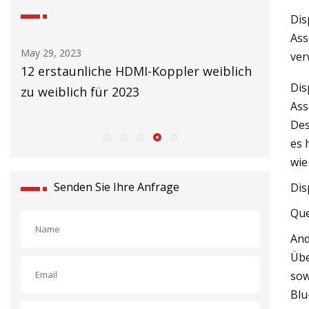
Dis
Ass
May 30, 2023
ver
oppler weiblich
Die 10 besten HDMI-Kabel 40 Fuß f
Dis
2023
Ass
Des
es 
wie
Senden Sie Ihre Anfrage
Dis
Que
And
Übe
sow
Blu