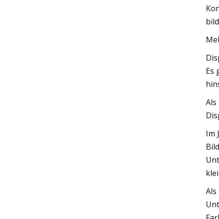
Kon
bil
Meh
Dis
Es 
hin
Als
Dis
Im 
Bil
Unt
kle
Als
Unt
Far