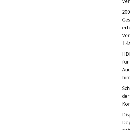
Ver
200
Ges
erh
Ver
1.4
HDM
für
Aud
hin
Sch
der
Kom
Dis
Dop